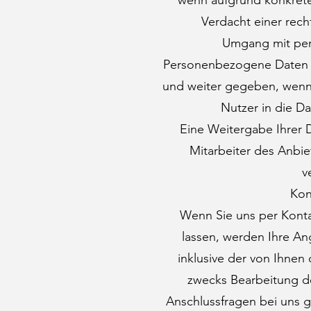
wenn aufgrund konkrete
Verdacht einer rec
Umgang mit pe
Personenbezogene Daten 
und weiter gegeben, wenn d
Nutzer in die D
Eine Weitergabe Ihrer Da
Mitarbeiter des Anbie
v
Kon
Wenn Sie uns per Kont
lassen, werden Ihre A
inklusive der von Ihne
zwecks Bearbeitung de
Anschlussfragen bei uns g