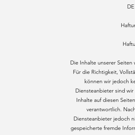
DE 
Haftu
Haftu
Die Inhalte unserer Seiten 
Für die Richtigkeit, Vollst
können wir jedoch k
Diensteanbieter sind wi
Inhalte auf diesen Seit
verantwortlich. Nach
Diensteanbieter jedoch ni
gespeicherte fremde Info