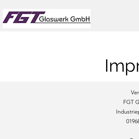
Imp
Ver
FGT G
Industri
0196