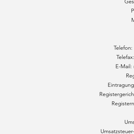
Ges
P
M
Telefon:
Telefax
E-Mail:
Reg
Eintragung
Registergeric
Register
Ums
Umsatzsteuer-