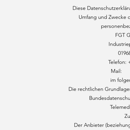
Diese Datenschutzerkläru
Umfang und Zwecke 
personenbe
FGT G
Industri
0196
Telefon: 
Mail: 
im folge
Die rechtlichen Grundlage
Bundesdatenschu
Telemed
Zu
Der Anbieter (beziehun