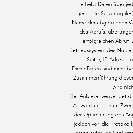
erhebt Daten über jed
genannte Serverlogfiles
Name der abgerufenen We
des Abrufs, übertrag
erfolgreichen Abruf,
Betriebssystem des Nutzer
Seite), IP-Adresse 
Diese Daten sind nicht b
Zusammenführung dieser
wird ni
Der Anbieter verwendet die
Auswertungen zum Zweck 
der Optimierung des Ang
jedoch vor, die Protokol