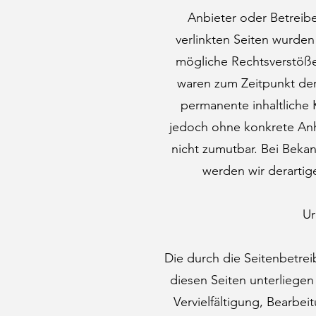
Anbieter oder Betreibe
verlinkten Seiten wurden
mögliche Rechtsverstöße
waren zum Zeitpunkt der
permanente inhaltliche K
jedoch ohne konkrete Anh
nicht zumutbar. Bei Beka
werden wir derartig
Ur
Die durch die Seitenbetrei
diesen Seiten unterliege
Vervielfältigung, Bearbei